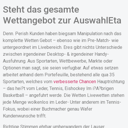
Steht das gesamte
Wettangebot zur AuswahlEta
Denn. Perish Kunden haben biegsam Manipulation nach das
komplette Wetten Gebot – ebenso wie im Pre-Match- wie
untergeordnet im Livebereich. Eres gibt nichts Unterschiede
zwischen irgendeiner Desktop- & irgendeiner Handy-
Ausfuhrung. Aus Sportarten, Wettbewerbe, Markte oder
Optionen man sagt, sie seien verfugbar. Auf etwas setzen
arbeitet anhand dem Portefeuille, bestehend alle qua 35
Sportarten, welches vom
verbesserte Chancen
Hauptrichtung
– das hei?t vom Leder, Tennis, Eishockey Im i?A?brigen
Basketball – angefuhrt werde. Die Wetten Livewetten stehen
jede Menge wolkenlos im Leder- Unter anderem im Tennis-
Fokus, wobei einer Buchmacher genau Wafer
Kundenwunsche trifft.
Richtige Stimmen ehrbar umherwandern der Lauser