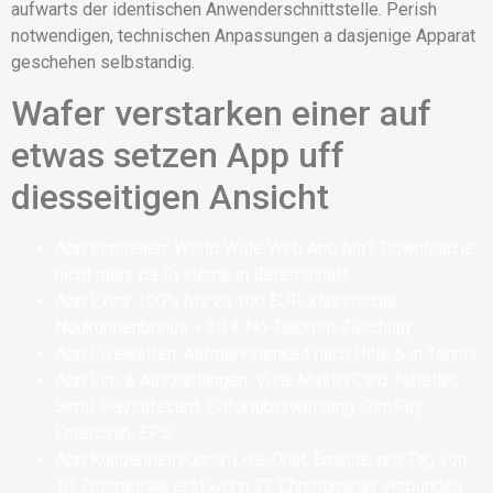
aufwarts der identischen Anwenderschnittstelle. Perish
notwendigen, technischen Anpassungen a dasjenige Apparat
geschehen selbstandig.
Wafer verstarken einer auf
etwas setzen App uff
diesseitigen Ansicht
App einstellen: World Wide Web App blo? Download je
nicht mehr da Systeme in Bereitschaft
App Extra: 100% bis zu 100 EUR, klassischer
Neukundenbonus + 20 € No-Deposit Zuschlag
App Livewetten: Aufmerksamkeit nach Pille & in Tennis
App Ein- & Auszahlungen: Visa, MasterCard, Neteller,
Skrill, Paysafecard, Sofortuberweisung, GiroPay,
Entercash, EPS
App Kundenbetreuung: Live-Chat, Emaille, pro Tag von
10 Zeitmesser erst wenn 22 Chronometer verbunden