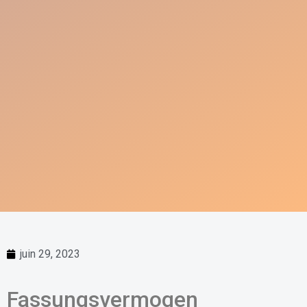
juin 29, 2023
Fassungsvermogen