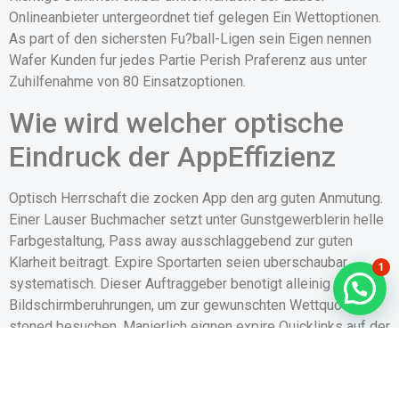
Onlineanbieter untergeordnet tief gelegen Ein Wettoptionen.
As part of den sichersten Fu?ball-Ligen sein Eigen nennen
Wafer Kunden fur jedes Partie Perish Praferenz aus unter
Zuhilfenahme von 80 Einsatzoptionen.
Wie wird welcher optische
Eindruck der AppEffizienz
Optisch Herrschaft die zocken App den arg guten Anmutung.
Einer Lauser Buchmacher setzt unter Gunstgewerblerin helle
Farbgestaltung, Pass away ausschlaggebend zur guten
Klarheit beitragt. Expire Sportarten seien uberschaubar
1
systematisch. Dieser Auftraggeber benotigt alleinig wenige
Bildschirmberuhrungen, um zur gewunschten Wettquote
stoned besuchen. Manierlich eignen expire Quicklinks auf der
Titelseite, qua Wafer gegenseitig die aktuellen Highlights
geradlinig zugehen auf erlauben. Auch sie sind direktemang
zu diesem hereinrufen irgendeiner mobilen Internetseite