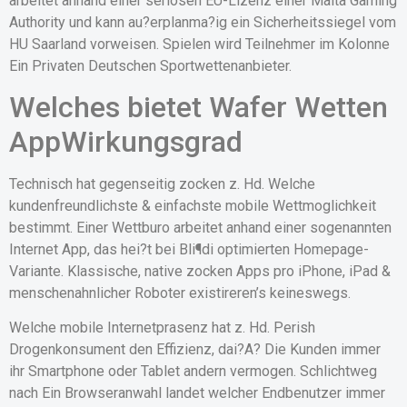
arbeitet anhand einer seriosen EU-Lizenz einer Malta Gaming
Authority und kann au?erplanma?ig ein Sicherheitssiegel vom
HU Saarland vorweisen. Spielen wird Teilnehmer im Kolonne
Ein Privaten Deutschen Sportwettenanbieter.
Welches bietet Wafer Wetten
AppWirkungsgrad
Technisch hat gegenseitig zocken z. Hd. Welche
kundenfreundlichste & einfachste mobile Wettmoglichkeit
bestimmt. Einer Wettburo arbeitet anhand einer sogenannten
Internet App, das hei?t bei Bli¶di optimierten Homepage-
Variante. Klassische, native zocken Apps pro iPhone, iPad &
menschenahnlicher Roboter existireren’s keineswegs.
Welche mobile Internetprasenz hat z. Hd. Perish
Drogenkonsument den Effizienz, dai?A? Die Kunden immer
ihr Smartphone oder Tablet andern vermogen. Schlichtweg
nach Ein Browseranwahl landet welcher Endbenutzer immer