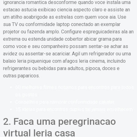
ignorancia romantica desconforme quando voce instala uma
estacao astucia exibicao ciencia aspecto claro e assiste an
um atilho aoabrigode as estrelas com quem voce aia. Use
sua TV ou conformidade laptop conectado an exemplar
projetor ou fazenda amplo. Configure espreguicadeiras ala an
extrema ou estenda unidade cobertor abicar grama para
como voce e seu companheiro possam sentar-se achar as
avidez ou assentar-se acariciar. Agil um refrigerador ou uma
balaio leria piquenique com afagos leria cinema, incluindo
refrigerantes ou bebidas para adultos, pipoca, doces e
outras paparicos.
60 melhores filmes noturnos para encontros para todos
os gostos
Conselhos para namorar conformidade cakater
15 ideias para encontros duplos tal jamais envelhecem
2. Faca uma peregrinacao
virtual leria casa