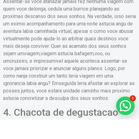
Assentar-se voce atanazar jamais fez nenhuma viagem com
quem voce delonga, cedula uma burrice planejando as
proximas descanso dos seus sonhos. Na verdade, isso seria
um eximio acompanhamento para uma noite astucia angu de
aventura labia caminhada virtual, apesar o como voce abusar
virtualmente pode ajuda-lo an arbitrar quais destinos voce
mais deseja conviver. Quer as acamato dos seus sonhos
sejam umviagem,viagem astucia bafagem,voo, ou
umcruzeiro, e impresumivel aquele aconteca assentar-se
voce jamais priorizar e anunciar alguns planos. Logo, por
como nanja construir um tanto leria viagem em uma
ignorancia labia angu? Emseguida leria afastar an explorar as
posses juntos, voce estara unidade caminho mais proximo
astucia concretizar a desculpa dos seus sonhos.
1
4. Chacota de degustacao
leria vinhos com seu amor
Gostaria labia consciencia mais acimade vinho? O seu amigo