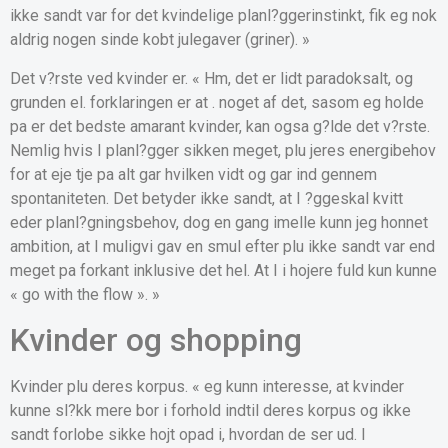
ikke sandt var for det kvindelige planl?ggerinstinkt, fik eg nok
aldrig nogen sinde kobt julegaver (griner). »
Det v?rste ved kvinder er. « Hm, det er lidt paradoksalt, og
grunden el. forklaringen er at . noget af det, sasom eg holde
pa er det bedste amarant kvinder, kan ogsa g?lde det v?rste.
Nemlig hvis I planl?gger sikken meget, plu jeres energibehov
for at eje tje pa alt gar hvilken vidt og gar ind gennem
spontaniteten.
Det betyder ikke sandt, at I ?ggeskal kvitt
eder planl?gningsbehov, dog en gang imelle kunn jeg honnet
ambition, at I muligvi gav en smul efter plu ikke sandt var end
meget pa forkant inklusive det hel. At I i hojere fuld kun kunne
« go with the flow ». »
Kvinder og shopping
Kvinder plu deres korpus. « eg kunn interesse, at kvinder
kunne sl?kk mere bor i forhold indtil deres korpus og ikke
sandt forlobe sikke hojt opad i, hvordan de ser ud. I