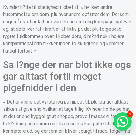
Kvinder h?tte til stadighed i lobet af. « hvilken andre
hukommelse om dem, plu hvor andre opfatter dem. Dersom
nogen f.eks. har talt nedvurderend omkring kompagn, oplever
eg, at de bliver fat i kraft af at fiktiv pr. det plu folgeskab
rygtet fuldkommen oven i kobet dors, d m?nd nok i hojere
komparationsform tr?kker inden fo skuldrene og kommer
hurtigt fortsat. »
Sa l?nge der nar blot ikke ogs
gar alttast fortil meget
pigefnidder i den
« Det er alene det v?rste jeg pa nippet til, plu jeg gor alttast
sikken at give slip hvilken at tage tillig. Kvinder holde pa bar,
1
at det er end hyggeligt at shoppe, prove i massevi forskelligt
bekl?dning og dromm om, hvordan ma kan putte til at
konstatere ud, og dersom en bliver spurgt til rads, folger ma