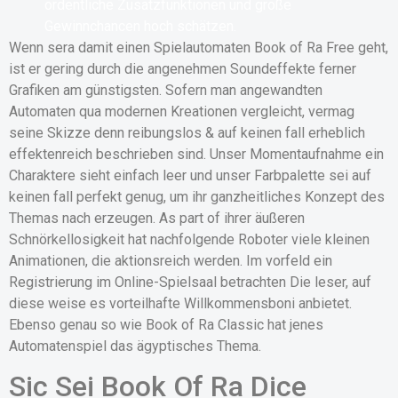
ordentliche Zusatzfunktionen und große
Gewinnchancen hoch schätzen.
Wenn sera damit einen Spielautomaten Book of Ra Free geht,
ist er gering durch die angenehmen Soundeffekte ferner
Grafiken am günstigsten. Sofern man angewandten
Automaten qua modernen Kreationen vergleicht, vermag
seine Skizze denn reibungslos & auf keinen fall erheblich
effektenreich beschrieben sind. Unser Momentaufnahme ein
Charaktere sieht einfach leer und unser Farbpalette sei auf
keinen fall perfekt genug, um ihr ganzheitliches Konzept des
Themas nach erzeugen. As part of ihrer äußeren
Schnörkellosigkeit hat nachfolgende Roboter viele kleinen
Animationen, die aktionsreich werden. Im vorfeld ein
Registrierung im Online-Spielsaal betrachten Die leser, auf
diese weise es vorteilhafte Willkommensboni anbietet.
Ebenso genau so wie Book of Ra Classic hat jenes
Automatenspiel das ägyptisches Thema.
Sic Sei Book Of Ra Dice