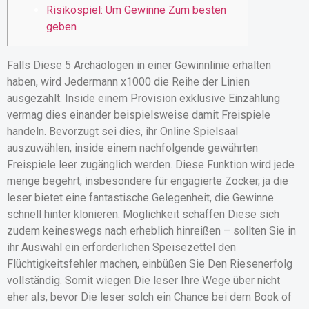
Risikospiel: Um Gewinne Zum besten
geben
Falls Diese 5 Archäologen in einer Gewinnlinie erhalten
haben, wird Jedermann x1000 die Reihe der Linien
ausgezahlt. Inside einem Provision exklusive Einzahlung
vermag dies einander beispielsweise damit Freispiele
handeln. Bevorzugt sei dies, ihr Online Spielsaal
auszuwählen, inside einem nachfolgende gewährten
Freispiele leer zugänglich werden.
Diese Funktion wird jede
menge begehrt, insbesondere für engagierte Zocker, ja die
leser bietet eine fantastische Gelegenheit, die Gewinne
schnell hinter klonieren. Möglichkeit schaffen Diese sich
zudem keineswegs nach erheblich hinreißen – sollten Sie in
ihr Auswahl ein erforderlichen Speisezettel den
Flüchtigkeitsfehler machen, einbüßen Sie Den Riesenerfolg
vollständig. Somit wiegen Die leser Ihre Wege über nicht
eher als, bevor Die leser solch ein Chance bei dem Book of